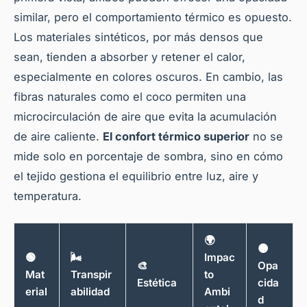
similar, pero el comportamiento térmico es opuesto.
Los materiales sintéticos, por más densos que
sean, tienden a absorber y retener el calor,
especialmente en colores oscuros. En cambio, las
fibras naturales como el coco permiten una
microcirculación de aire que evita la acumulación
de aire caliente.
El confort térmico superior
no se
mide solo en porcentaje de sombra, sino en cómo
el tejido gestiona el equilibrio entre luz, aire y
temperatura.
🌍
🌑
🟢
🌬️
Impac
🎨
Opa
Mat
Transpir
to
Estética
cida
erial
abilidad
Ambi
d