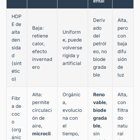
ental
HDP
Deriv
Alta,
E de
Baja:
ado
pero
alta
Uniform
retiene
del
con
den
e, puede
calor,
petról
baja
sida
volverse
efecto
eo, no
difu
d
rígida y
invernad
biode
sión
(sint
artificial
ero
grada
de
étic
ble
luz
o)
Alta:
Orgánic
Reno
Alta,
Fibr
permite
a,
vable
,
con
a de
circulaci
evolucio
biode
filtra
coc
ón de
na con
grada
do
o
aire,
el
ble
,
natu
(org
microcli
tiempo,
sin
ral
ánic